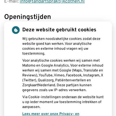
E-mail:
info@tandartspraktijkcothen.nl
Openingstijden
tot
Maandag:
08.00
- 12.30
Deze website gebruikt cookies
tot
13.00
- 19.00
tot
Wij gebruiken noodzakelijke cookies zodat deze
Dinsdag:
08.00
- 12.30
website goed kan werken. Voor analytische
tot
13.00
- 17.00
cookies en externe inhoud vragen wij uw
tot
Woensdag:
08.15
- 12.30
toestemming.
tot
13.00
- 16.30
Voor analytische cookies werken wij samen met
tot
Donderdag:
08.00
- 12.30
Matomo en Google Analytics. Voor externe inhoud
tot
13.00
- 17.00
werken wij samen met Google (Maps, Translate en
tot
Vrijdag:
08.00
- 12.30
Reviews), YouTube, Vimeo, Facebook, Instagram, X
tot
(Twitter), Qualizorg, Patiëntenvertellen en
13.00
- 15.00
ZorgkaartNederland. Deze partijen kunnen
gegevens zoals uw IP-adres verwerken.
Aangesloten bij:
Via Cookie-instellingen onderaan de website kunt
u op ieder moment uw toestemming intrekken of
aanpassen.
Lees meer over onze Privacy- en