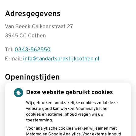
Adresgegevens
Van Beeck Calkoenstraat 27
3945 CC Cothen
Tel:
0343-562550
E-mail:
info@tandartspraktijkcothen.nl
Openingstijden
tot
Maandag:
08.00
- 12.30
Deze website gebruikt cookies
tot
13.00
- 19.00
tot
Wij gebruiken noodzakelijke cookies zodat deze
Dinsdag:
08.00
- 12.30
website goed kan werken. Voor analytische
tot
13.00
- 17.00
cookies en externe inhoud vragen wij uw
tot
Woensdag:
08.15
- 12.30
toestemming.
tot
13.00
- 16.30
Voor analytische cookies werken wij samen met
tot
Donderdag:
08.00
- 12.30
Matomo en Google Analytics. Voor externe inhoud