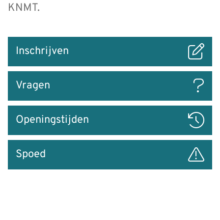
KNMT.
Snel
Inschrijven
naar
Vragen
Openingstijden
Spoed