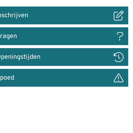
nschrijven
ar
ragen
peningstijden
poed