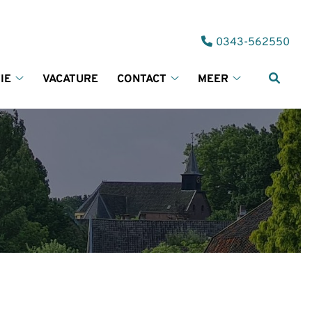
Tel:
0343-562550
IE
VACATURE
CONTACT
MEER
Informatie
Contact
Meer
submenu
submenu
submenu