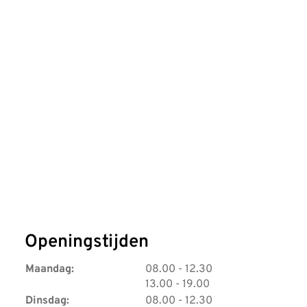
Openingstijden
t
Maandag:
08.00
- 12.30
t
o
13.00
- 19.00
o
t
t
Dinsdag:
08.00
- 12.30