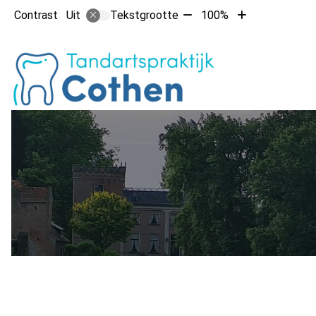
Tekst
Tekst
Contrast
Tekstgrootte
100%
Uit
verkleinen
vergroten
met
met
Hoofdm
10%
10%