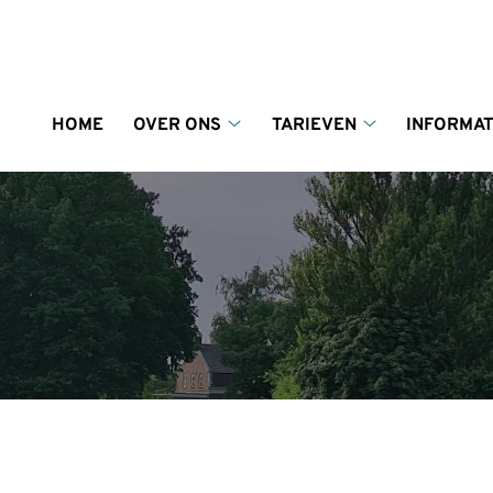
enu
HOME
OVER ONS
TARIEVEN
INFORMAT
Over
Tarieven
ons
submenu
submenu