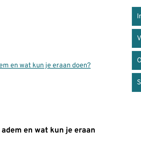
Snel
I
na
V
O
dem en wat kun je eraan doen?
S