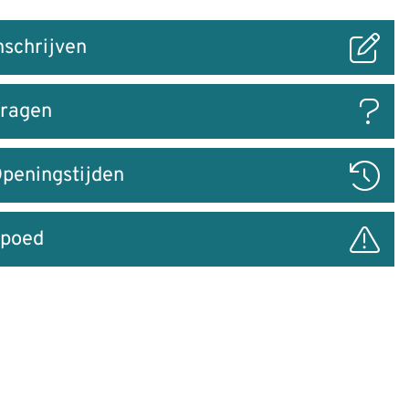
nschrijven
ar
ragen
peningstijden
poed