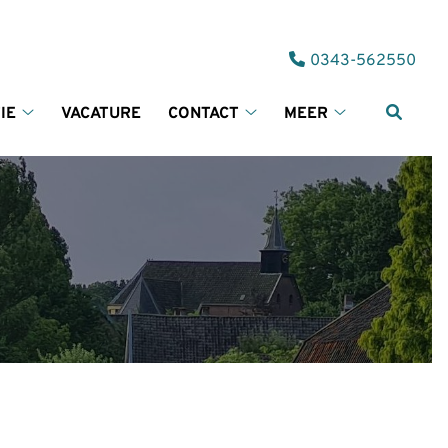
Tel:
0343-562550
IE
VACATURE
CONTACT
MEER
Informatie
Contact
Meer
submenu
submenu
submenu