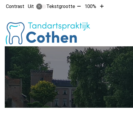
Tekst
Tekst
Contrast
Tekstgrootte
100%
Uit
verkleinen
vergroten
met
met
Hoofdm
10%
10%