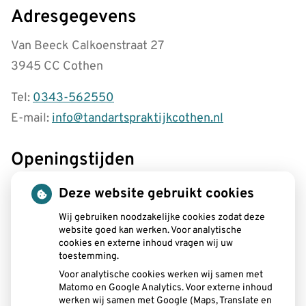
Adresgegevens
Van Beeck Calkoenstraat 27
3945 CC Cothen
Tel:
0343-562550
E-mail:
info@tandartspraktijkcothen.nl
Openingstijden
tot
Maandag:
08.00
- 12.30
Deze website gebruikt cookies
tot
13.00
- 19.00
tot
Wij gebruiken noodzakelijke cookies zodat deze
Dinsdag:
08.00
- 12.30
website goed kan werken. Voor analytische
tot
13.00
- 17.00
cookies en externe inhoud vragen wij uw
tot
Woensdag:
08.15
- 12.30
toestemming.
tot
13.00
- 16.30
Voor analytische cookies werken wij samen met
tot
Donderdag:
08.00
- 12.30
Matomo en Google Analytics. Voor externe inhoud
tot
13.00
- 17.00
werken wij samen met Google (Maps, Translate en