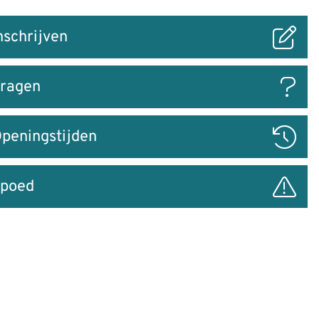
nschrijven
ar
ragen
peningstijden
poed