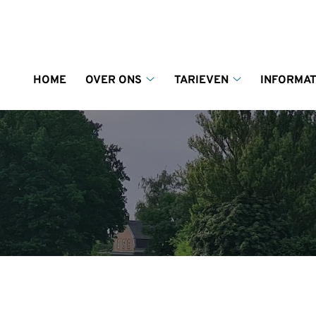
enu
HOME
OVER ONS
TARIEVEN
INFORMAT
Over
Tarieven
ons
submenu
submenu