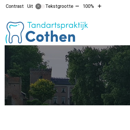
Tekst
Tekst
Contrast
Tekstgrootte
100%
Uit
verkleinen
vergroten
met
met
Hoofdm
10%
10%