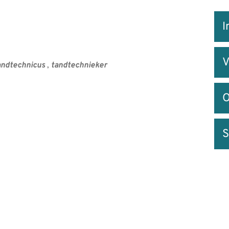
Snel
I
na
V
andtechnicus
,
tandtechnieker
O
S