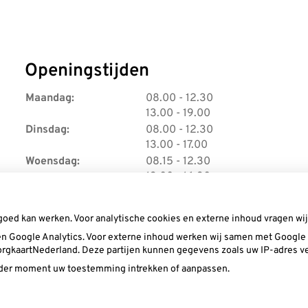
Openingstijden
t
Maandag:
08.00
- 12.30
t
o
13.00
- 19.00
o
t
t
Dinsdag:
08.00
- 12.30
t
t
o
13.00
- 17.00
o
t
t
Woensdag:
08.15
- 12.30
t
o
t
13.00
- 16.30
t
o
t
Donderdag:
08.00
- 12.30
t
t
o
13.00
- 17.00
goed kan werken. Voor analytische cookies en externe inhoud vragen w
o
t
t
Vrijdag:
08.00
- 12.30
t
n Google Analytics. Voor externe inhoud werken wij samen met Google (
t
o
13.00
- 15.00
 ZorgkaartNederland. Deze partijen kunnen gegevens zoals uw IP-adres v
o
t
t
ieder moment uw toestemming intrekken of aanpassen.