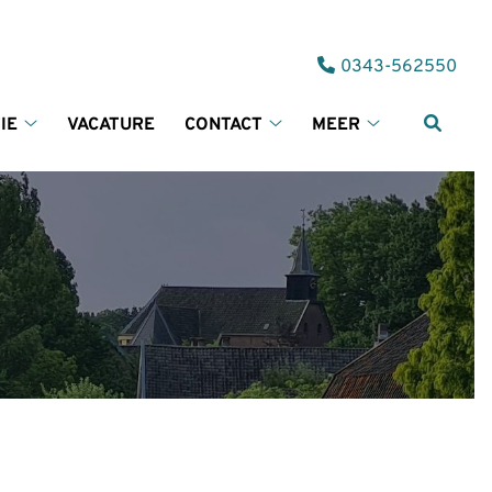
Tel:
0343-562550
IE
VACATURE
CONTACT
MEER
Informatie
Contact
Meer
submenu
submenu
submenu