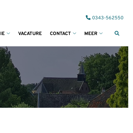
Tel:
0343-562550
IE
VACATURE
CONTACT
MEER
Informatie
Contact
Meer
submenu
submenu
submenu