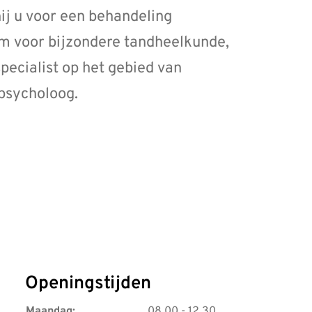
ij u voor een behandeling
m voor bijzondere tandheelkunde,
pecialist op het gebied van
 psycholoog.
Openingstijden
t
Maandag:
08.00
- 12.30