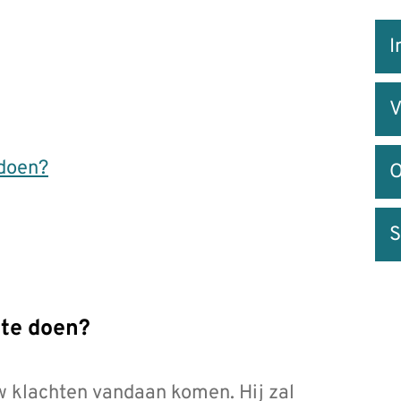
Snel
I
na
V
 doen?
O
S
 te doen?
w klachten vandaan komen. Hij zal