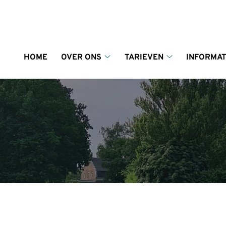
enu
HOME
OVER ONS
TARIEVEN
INFORMAT
Over
Tarieven
ons
submenu
submenu