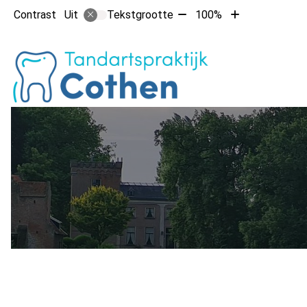
Tekst
Tekst
Contrast
Tekstgrootte
100%
Uit
verkleinen
vergroten
met
met
Hoofdm
10%
10%