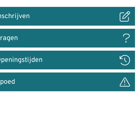
nschrijven
ar
ragen
peningstijden
poed