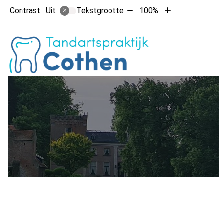
Tekst
Tekst
Contrast
Tekstgrootte
100%
Uit
verkleinen
vergroten
met
met
Hoofdm
10%
10%