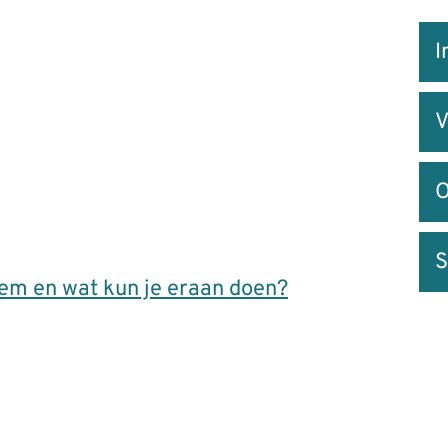
Snel
I
na
V
O
S
dem en wat kun je eraan doen?