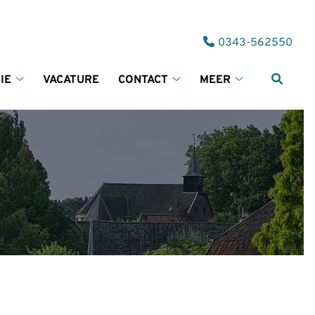
Tel:
0343-562550
IE
VACATURE
CONTACT
MEER
Informatie
Contact
Meer
submenu
submenu
submenu