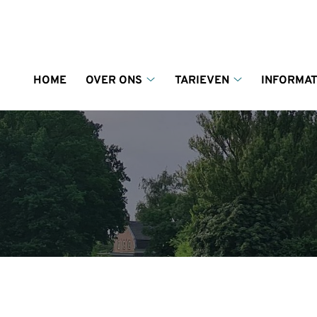
enu
HOME
OVER ONS
TARIEVEN
INFORMAT
Over
Tarieven
ons
submenu
submenu