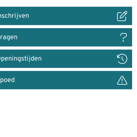
nschrijven
ar
ragen
peningstijden
poed