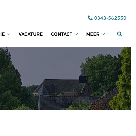
Tel:
0343-562550
IE
VACATURE
CONTACT
MEER
Informatie
Contact
Meer
submenu
submenu
submenu