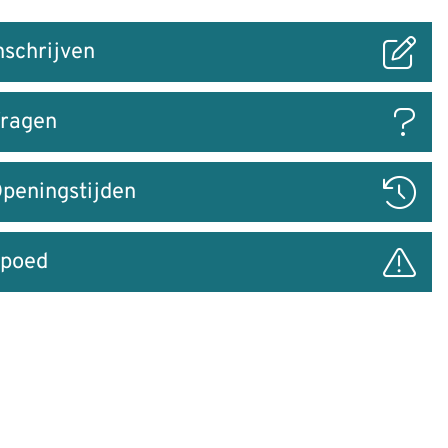
nschrijven
ar
ragen
peningstijden
poed