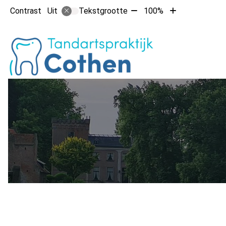
Tekst
Tekst
Contrast
Tekstgrootte
100%
Uit
verkleinen
vergroten
met
met
Hoofdm
10%
10%