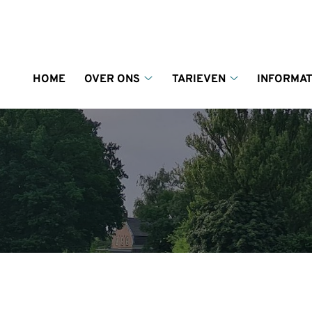
enu
HOME
OVER ONS
TARIEVEN
INFORMAT
Over
Tarieven
ons
submenu
submenu