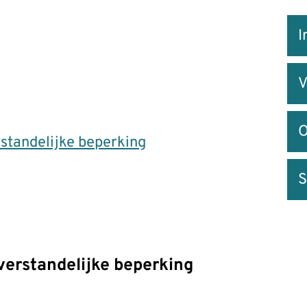
Snel
I
na
V
O
standelijke beperking
S
verstandelijke beperking