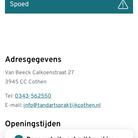
Spoed
Adresgegevens
Van Beeck Calkoenstraat 27
3945 CC Cothen
Tel:
0343-562550
E-mail:
info@tandartspraktijkcothen.nl
Openingstijden
tot
Maandag:
08.00
- 12.30