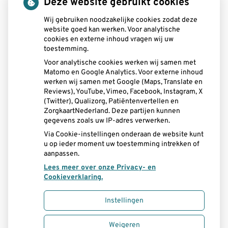
Deze website gebruikt cookies
tot
13.00
- 19.00
tot
Wij gebruiken noodzakelijke cookies zodat deze
Dinsdag:
08.00
- 12.30
website goed kan werken. Voor analytische
tot
13.00
- 17.00
cookies en externe inhoud vragen wij uw
tot
Woensdag:
08.15
- 12.30
toestemming.
tot
13.00
- 16.30
Voor analytische cookies werken wij samen met
tot
Donderdag:
08.00
- 12.30
Matomo en Google Analytics. Voor externe inhoud
tot
13.00
- 17.00
werken wij samen met Google (Maps, Translate en
tot
Vrijdag:
08.00
- 12.30
Reviews), YouTube, Vimeo, Facebook, Instagram, X
tot
(Twitter), Qualizorg, Patiëntenvertellen en
13.00
- 15.00
ZorgkaartNederland. Deze partijen kunnen
gegevens zoals uw IP-adres verwerken.
Aangesloten bij:
Via Cookie-instellingen onderaan de website kunt
u op ieder moment uw toestemming intrekken of
aanpassen.
Lees meer over onze Privacy- en
Cookieverklaring.
Instellingen
Uw Zorg Online
|
Beheer
Weigeren