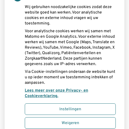
tot
13.00
- 19.00
tot
Wij gebruiken noodzakelijke cookies zodat deze
Dinsdag:
08.00
- 12.30
website goed kan werken. Voor analytische
tot
13.00
- 17.00
cookies en externe inhoud vragen wij uw
tot
Woensdag:
08.15
- 12.30
toestemming.
tot
13.00
- 16.30
Voor analytische cookies werken wij samen met
tot
Donderdag:
08.00
- 12.30
Matomo en Google Analytics. Voor externe inhoud
tot
13.00
- 17.00
werken wij samen met Google (Maps, Translate en
tot
Vrijdag:
08.00
- 12.30
Reviews), YouTube, Vimeo, Facebook, Instagram, X
tot
(Twitter), Qualizorg, Patiëntenvertellen en
13.00
- 15.00
ZorgkaartNederland. Deze partijen kunnen
gegevens zoals uw IP-adres verwerken.
Aangesloten bij:
Via Cookie-instellingen onderaan de website kunt
u op ieder moment uw toestemming intrekken of
aanpassen.
Lees meer over onze Privacy- en
Cookieverklaring.
Instellingen
Uw Zorg Online
|
Beheer
Weigeren