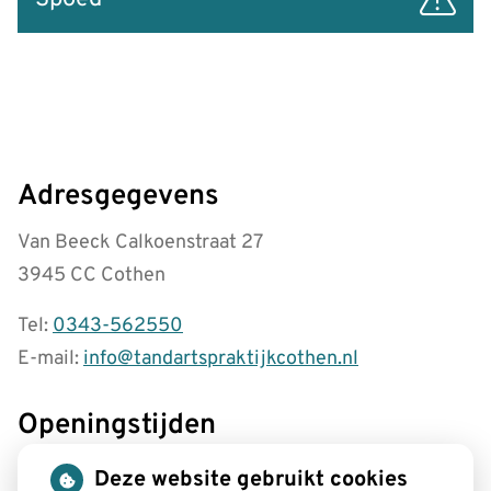
Adresgegevens
Van Beeck Calkoenstraat 27
3945 CC Cothen
Tel:
0343-562550
E-mail:
info@tandartspraktijkcothen.nl
Openingstijden
tot
Maandag:
08.00
- 12.30
Deze website gebruikt cookies