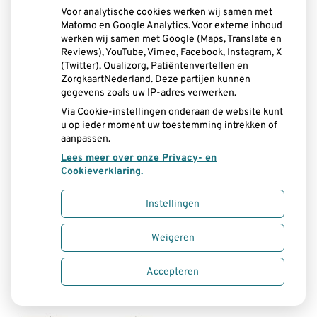
kunstgebit aanbrengen of gouden kapjes
Voor analytische cookies werken wij samen met
Matomo en Google Analytics. Voor externe inhoud
op de wortels aanbrengen, die hij door een
werken wij samen met Google (Maps, Translate en
Reviews), YouTube, Vimeo, Facebook, Instagram, X
staafje met elkaar verbindt. In het
(Twitter), Qualizorg, Patiëntenvertellen en
ZorgkaartNederland. Deze partijen kunnen
kunstgebit brengt hij een huls aan die
gegevens zoals uw IP-adres verwerken.
precies over dit staafje past. Hierdoor kan
Via Cookie-instellingen onderaan de website kunt
u op ieder moment uw toestemming intrekken of
het kunstgebit als het ware worden
aanpassen.
Lees meer over onze Privacy- en
vastgeklikt. Dit systeem kan, net als de
Cookieverklaring.
drukknopjes, aanzienlijk meer houvast
Instellingen
geven aan de overkappingsprothese. In
Weigeren
beide gevallen heeft u dan een geheel
nieuw kunstgebit nodig.
Accepteren