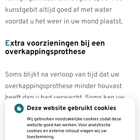
kunstgebit altijd goed af met water
voordat u het weer in uw mond plaatst.
Extra voorzieningen bij een
overkappingsprothese
Soms blijkt na verloop van tijd dat uw
overkappingsprothese minder houvast
heeft dan u had verwacht. Soms kan uw
Deze website gebruikt cookies
tandarts dan extra voorzieningen
Wij gebruiken noodzakelijke cookies zodat deze
aanbrengen. Zo kan hij bijvoorbeeld
website goed kan werken. Voor analytische
cookies en externe inhoud vragen wij uw
drukknopjes in de wortels en in het
toestemming.