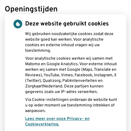
Openingstijden
tot
Maandag:
08.00
- 12.30
Deze website gebruikt cookies
tot
13.00
- 19.00
tot
Wij gebruiken noodzakelijke cookies zodat deze
Dinsdag:
08.00
- 12.30
website goed kan werken. Voor analytische
tot
13.00
- 17.00
cookies en externe inhoud vragen wij uw
tot
Woensdag:
08.15
- 12.30
toestemming.
tot
13.00
- 16.30
Voor analytische cookies werken wij samen met
tot
Donderdag:
08.00
- 12.30
Matomo en Google Analytics. Voor externe inhoud
tot
13.00
- 17.00
werken wij samen met Google (Maps, Translate en
tot
Vrijdag:
08.00
- 12.30
Reviews), YouTube, Vimeo, Facebook, Instagram, X
tot
(Twitter), Qualizorg, Patiëntenvertellen en
13.00
- 15.00
ZorgkaartNederland. Deze partijen kunnen
gegevens zoals uw IP-adres verwerken.
Aangesloten bij:
Via Cookie-instellingen onderaan de website kunt
u op ieder moment uw toestemming intrekken of
aanpassen.
Lees meer over onze Privacy- en
Cookieverklaring.