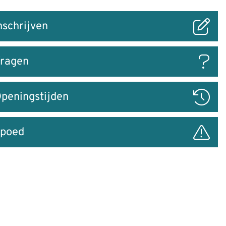
nschrijven
ar
ragen
peningstijden
poed