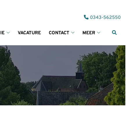
Tel:
0343-562550
IE
VACATURE
CONTACT
MEER
Informatie
Contact
Meer
submenu
submenu
submenu