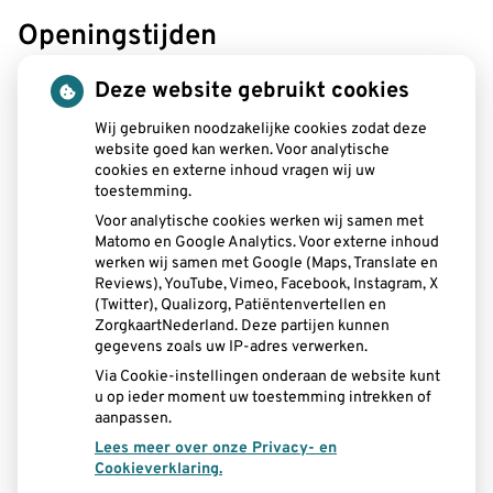
Openingstijden
tot
Maandag:
08.00
- 12.30
Deze website gebruikt cookies
tot
13.00
- 19.00
tot
Wij gebruiken noodzakelijke cookies zodat deze
Dinsdag:
08.00
- 12.30
website goed kan werken. Voor analytische
tot
13.00
- 17.00
cookies en externe inhoud vragen wij uw
tot
Woensdag:
08.15
- 12.30
toestemming.
tot
13.00
- 16.30
Voor analytische cookies werken wij samen met
tot
Donderdag:
08.00
- 12.30
Matomo en Google Analytics. Voor externe inhoud
tot
13.00
- 17.00
werken wij samen met Google (Maps, Translate en
tot
Vrijdag:
08.00
- 12.30
Reviews), YouTube, Vimeo, Facebook, Instagram, X
tot
(Twitter), Qualizorg, Patiëntenvertellen en
13.00
- 15.00
ZorgkaartNederland. Deze partijen kunnen
gegevens zoals uw IP-adres verwerken.
Aangesloten bij:
Via Cookie-instellingen onderaan de website kunt
u op ieder moment uw toestemming intrekken of
aanpassen.
Lees meer over onze Privacy- en
Cookieverklaring.