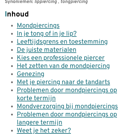
Synoniemen:
lippiercing
,
tongpiercing
Inhoud
Mondpiercings
In je tong of in je lip?
Leeftijdsgrens en toestemming
De juiste materialen
Kies een professionele piercer
Het zetten van de mondpiercing
Genezing
Met je piercing naar de tandarts
Problemen door mondpiercings op
korte termijn
Mondverzorging bij mondpiercings
Problemen door mondpiercings op
langere termijn
Weet je het zeker?