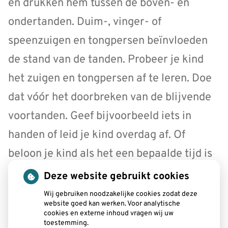
en drukken hem tussen de boven- en
ondertanden. Duim-, vinger- of
speenzuigen en tongpersen beïnvloeden
de stand van de tanden. Probeer je kind
het zuigen en tongpersen af te leren. Doe
dat vóór het doorbreken van de blijvende
voortanden. Geef bijvoorbeeld iets in
handen of leid je kind overdag af. Of
beloon je kind als het een bepaalde tijd is
gestopt. Krijg je verkeerde gewoonten niet
Deze website gebruikt cookies
afgeleerd? Vraag dan je tandarts of
Wij gebruiken noodzakelijke cookies zodat deze
website goed kan werken. Voor analytische
mondhygiënist om advies.
cookies en externe inhoud vragen wij uw
toestemming.