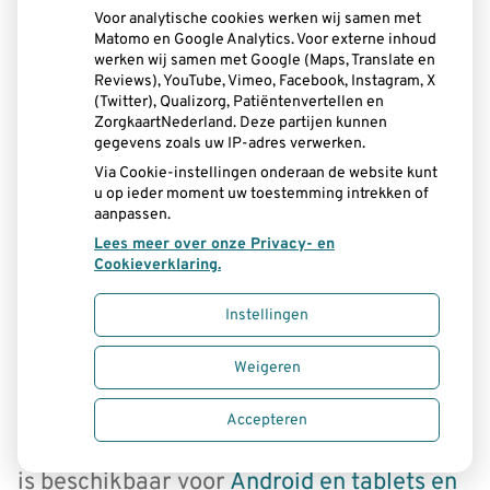
Voor analytische cookies werken wij samen met
App GezondeMond
Matomo en Google Analytics. Voor externe inhoud
werken wij samen met Google (Maps, Translate en
Reviews), YouTube, Vimeo, Facebook, Instagram, X
(Twitter), Qualizorg, Patiëntenvertellen en
Kunt u de adviezen van uw tandarts of
ZorgkaartNederland. Deze partijen kunnen
gegevens zoals uw IP-adres verwerken.
mondhygiënist allemaal onthouden? U
Via Cookie-instellingen onderaan de website kunt
hoorde iets over ragen en poetsen, maar
u op ieder moment uw toestemming intrekken of
aanpassen.
wat zei uw zorgverlener ook al weer? In de
Lees meer over onze Privacy- en
Cookieverklaring.
tandartsstoel was het verhaal allemaal
Instellingen
nog zo helder, maar eenmaal thuis, bent u
de boodschap vergeten. Herkenbaar?
Weigeren
Download dan nu de
Accepteren
gratis app GezondeMond. De app
is beschikbaar voor
Android en tablets en