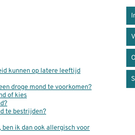
Snel
I
na
V
O
 kunnen op latere leeftijd
S
m een droge mond te voorkomen?
nd of kies
nd?
d te bestrijden?
 ben ik dan ook allergisch voor