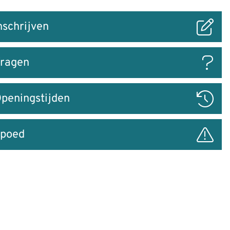
nschrijven
ar
ragen
peningstijden
poed