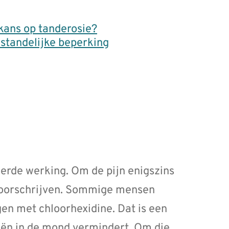
 kans op tanderosie?
standelijke beperking
erde werking. Om de pijn enigszins
 voorschrijven. Sommige mensen
n met chloorhexidine. Dat is een
riën in de mond vermindert. Om die