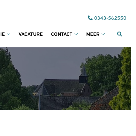
Tel:
0343-562550
IE
VACATURE
CONTACT
MEER
Informatie
Contact
Meer
submenu
submenu
submenu