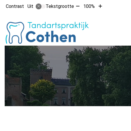
Tekst
Tekst
Contrast
Tekstgrootte
100%
Uit
verkleinen
vergroten
met
met
Hoofdm
10%
10%