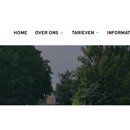
enu
HOME
OVER ONS
TARIEVEN
INFORMAT
Over
Tarieven
ons
submenu
submenu