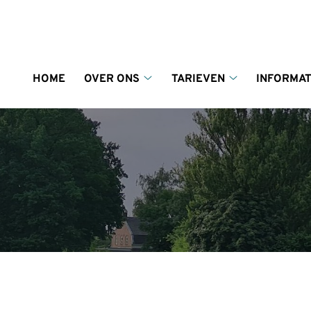
enu
HOME
OVER ONS
TARIEVEN
INFORMAT
Over
Tarieven
ons
submenu
submenu