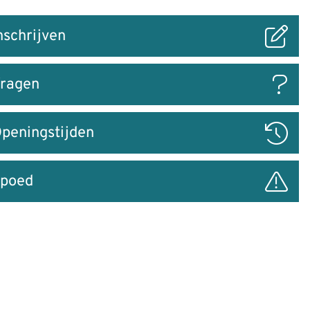
nschrijven
ar
ragen
peningstijden
poed