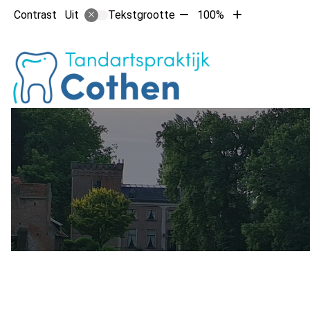
Tekst
Tekst
Contrast
Tekstgrootte
100%
Uit
verkleinen
vergroten
met
met
Hoofdm
10%
10%