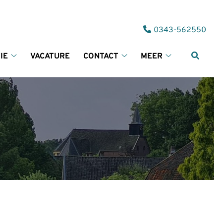
Tel:
0343-562550
IE
VACATURE
CONTACT
MEER
Informatie
Contact
Meer
submenu
submenu
submenu