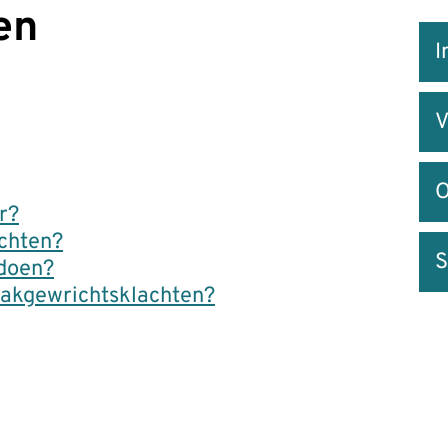
en
Snel
I
na
V
O
r?
achten?
S
 doen?
aakgewrichtsklachten?