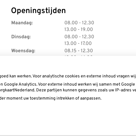
Openingstijden
t
Maandag:
08.00
- 12.30
t
o
13.00
- 19.00
o
t
t
Dinsdag:
08.00
- 12.30
t
t
o
13.00
- 17.00
o
t
t
Woensdag:
08.15
- 12.30
t
o
t
13.00
- 16.30
t
o
t
Donderdag:
08.00
- 12.30
t
t
o
13.00
- 17.00
goed kan werken. Voor analytische cookies en externe inhoud vragen w
o
t
t
Vrijdag:
08.00
- 12.30
t
n Google Analytics. Voor externe inhoud werken wij samen met Google (
t
o
13.00
- 15.00
 ZorgkaartNederland. Deze partijen kunnen gegevens zoals uw IP-adres v
o
t
t
ieder moment uw toestemming intrekken of aanpassen.