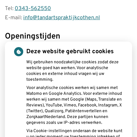
Tel:
0343-562550
E-mail:
info@tandartspraktijkcothen.nl
Openingstijden
tot
Maandag:
08.00
- 12.30
Deze website gebruikt cookies
tot
13.00
- 19.00
tot
Wij gebruiken noodzakelijke cookies zodat deze
Dinsdag:
08.00
- 12.30
website goed kan werken. Voor analytische
tot
13.00
- 17.00
cookies en externe inhoud vragen wij uw
tot
Woensdag:
08.15
- 12.30
toestemming.
tot
13.00
- 16.30
Voor analytische cookies werken wij samen met
tot
Donderdag:
08.00
- 12.30
Matomo en Google Analytics. Voor externe inhoud
tot
13.00
- 17.00
werken wij samen met Google (Maps, Translate en
tot
Vrijdag:
08.00
- 12.30
Reviews), YouTube, Vimeo, Facebook, Instagram, X
tot
(Twitter), Qualizorg, Patiëntenvertellen en
13.00
- 15.00
ZorgkaartNederland. Deze partijen kunnen
gegevens zoals uw IP-adres verwerken.
Aangesloten bij:
Via Cookie-instellingen onderaan de website kunt
u op ieder moment uw toestemming intrekken of