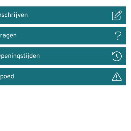
nschrijven
ar
ragen
peningstijden
poed