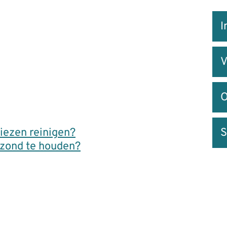
Snel
I
na
V
O
iezen reinigen?
S
ezond te houden?