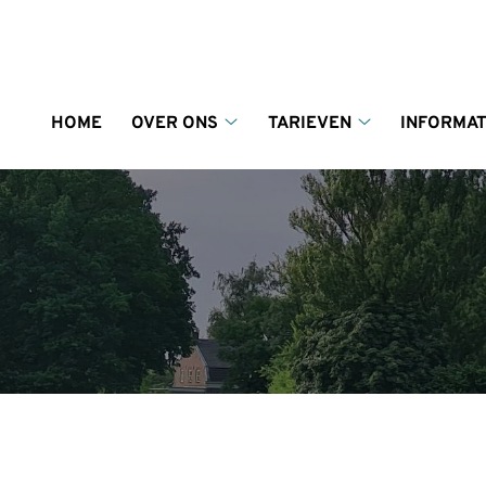
enu
HOME
OVER ONS
TARIEVEN
INFORMAT
Over
Tarieven
ons
submenu
submenu