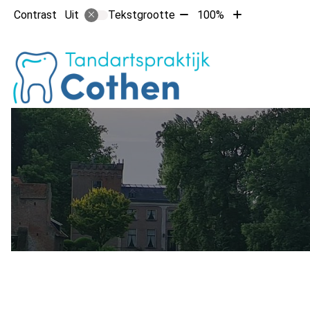
Tekst
Tekst
Contrast
Tekstgrootte
100%
Uit
verkleinen
vergroten
met
met
Hoofdm
10%
10%