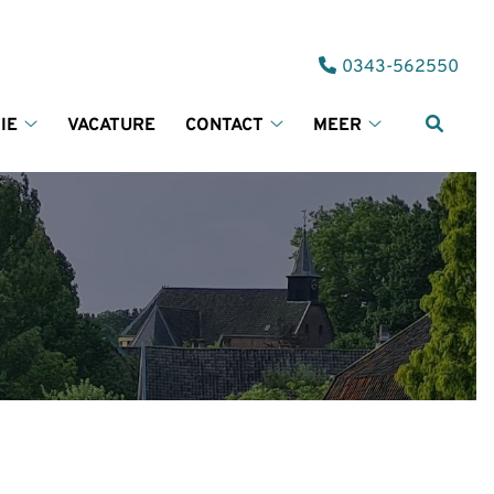
Tel:
0343-562550
IE
VACATURE
CONTACT
MEER
Informatie
Contact
Meer
submenu
submenu
submenu