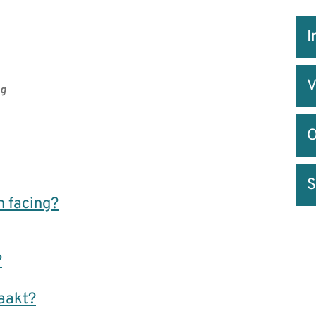
Snel
I
na
V
ng
O
S
n facing?
?
aakt?