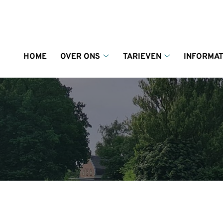
enu
HOME
OVER ONS
TARIEVEN
INFORMAT
Over
Tarieven
ons
submenu
submenu