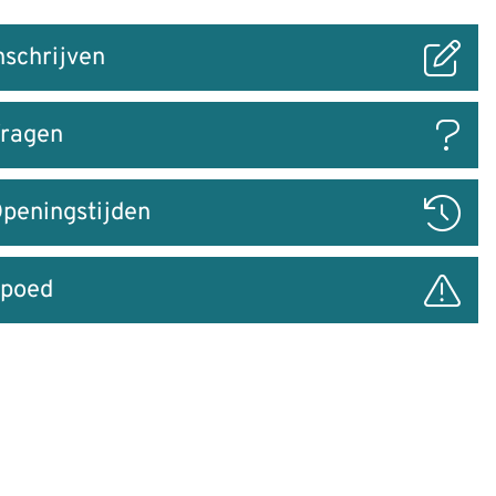
nschrijven
ar
ragen
peningstijden
poed