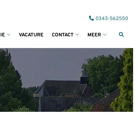
Tel:
0343-562550
IE
VACATURE
CONTACT
MEER
Informatie
Contact
Meer
submenu
submenu
submenu