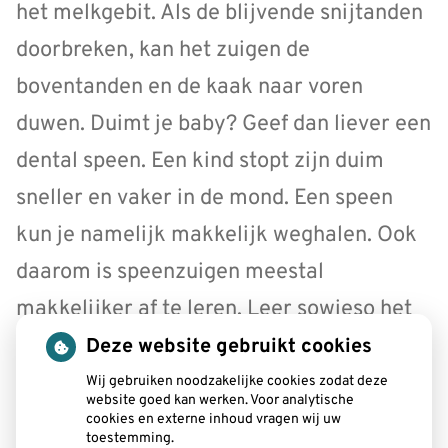
het melkgebit. Als de blijvende snijtanden
doorbreken, kan het zuigen de
boventanden en de kaak naar voren
duwen. Duimt je baby? Geef dan liever een
dental speen. Een kind stopt zijn duim
sneller en vaker in de mond. Een speen
kun je namelijk makkelijk weghalen. Ook
daarom is speenzuigen meestal
makkelijker af te leren. Leer sowieso het
duim- of speenzuigen zo vroeg mogelijk
Deze website gebruikt cookies
af, maar in ieder geval vóór het
Wij gebruiken noodzakelijke cookies zodat deze
website goed kan werken. Voor analytische
doorbreken van het blijvend gebit.
cookies en externe inhoud vragen wij uw
toestemming.