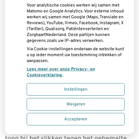
Voor analytische cookies werken wij samen met
Matomo en Google Analytics. Voor externe inhoud
werken wij samen met Google (Maps, Translate en
Reviews), YouTube, Vimeo, Facebook, Instagram, X
(Twitter), Qualizorg, Patiëntenvertellen en
ZorgkaartNederland. Deze partijen kunnen
gegevens zoals uw IP-adres verwerken.
Via Cookie-instellingen onderaan de website kunt
u op ieder moment uw toestemming intrekken of
aanpassen.
Lees meer over onze Privacy- en
Cookieverklaring.
Verzorging bij het wisselen
Instellingen
Duimzuigen
Weigeren
Veel peuters zuigen op hun duim, speen of
Accepteren
vinger. Sommige kinderen persen hun
tong bij het slikken tegen het gehemelte