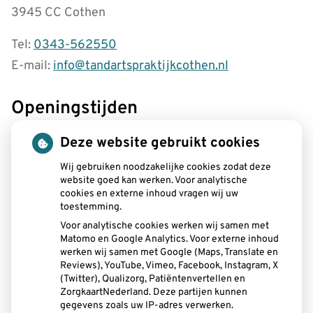
3945 CC Cothen
Tel:
0343-562550
E-mail:
info@tandartspraktijkcothen.nl
Openingstijden
tot
Maandag:
08.00
- 12.30
Deze website gebruikt cookies
tot
13.00
- 19.00
tot
Wij gebruiken noodzakelijke cookies zodat deze
Dinsdag:
08.00
- 12.30
website goed kan werken. Voor analytische
tot
13.00
- 17.00
cookies en externe inhoud vragen wij uw
tot
Woensdag:
08.15
- 12.30
toestemming.
tot
13.00
- 16.30
Voor analytische cookies werken wij samen met
tot
Donderdag:
08.00
- 12.30
Matomo en Google Analytics. Voor externe inhoud
tot
13.00
- 17.00
werken wij samen met Google (Maps, Translate en
tot
Vrijdag:
08.00
- 12.30
Reviews), YouTube, Vimeo, Facebook, Instagram, X
tot
(Twitter), Qualizorg, Patiëntenvertellen en
13.00
- 15.00
ZorgkaartNederland. Deze partijen kunnen
gegevens zoals uw IP-adres verwerken.