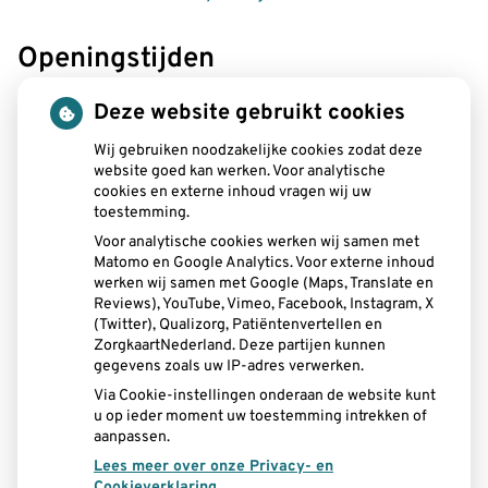
Openingstijden
tot
Maandag:
08.00
- 12.30
Deze website gebruikt cookies
tot
13.00
- 19.00
tot
Wij gebruiken noodzakelijke cookies zodat deze
Dinsdag:
08.00
- 12.30
website goed kan werken. Voor analytische
tot
13.00
- 17.00
cookies en externe inhoud vragen wij uw
tot
Woensdag:
08.15
- 12.30
toestemming.
tot
13.00
- 16.30
Voor analytische cookies werken wij samen met
tot
Donderdag:
08.00
- 12.30
Matomo en Google Analytics. Voor externe inhoud
tot
13.00
- 17.00
werken wij samen met Google (Maps, Translate en
tot
Vrijdag:
08.00
- 12.30
Reviews), YouTube, Vimeo, Facebook, Instagram, X
tot
(Twitter), Qualizorg, Patiëntenvertellen en
13.00
- 15.00
ZorgkaartNederland. Deze partijen kunnen
gegevens zoals uw IP-adres verwerken.
Aangesloten bij:
Via Cookie-instellingen onderaan de website kunt
u op ieder moment uw toestemming intrekken of
aanpassen.
Lees meer over onze Privacy- en
Cookieverklaring.