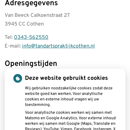
Adresgegevens
Van Beeck Calkoenstraat 27
3945 CC Cothen
Tel:
0343-562550
E-mail:
info@tandartspraktijkcothen.nl
Openingstijden
tot
Maandag:
08.00
- 12.30
Deze website gebruikt cookies
tot
13.00
- 19.00
tot
Wij gebruiken noodzakelijke cookies zodat deze
Dinsdag:
08.00
- 12.30
website goed kan werken. Voor analytische
tot
13.00
- 17.00
cookies en externe inhoud vragen wij uw
tot
Woensdag:
08.15
- 12.30
toestemming.
tot
13.00
- 16.30
Voor analytische cookies werken wij samen met
tot
Donderdag:
08.00
- 12.30
Matomo en Google Analytics. Voor externe inhoud
tot
13.00
- 17.00
werken wij samen met Google (Maps, Translate en
tot
Vrijdag:
08.00
- 12.30
Reviews), YouTube, Vimeo, Facebook, Instagram, X